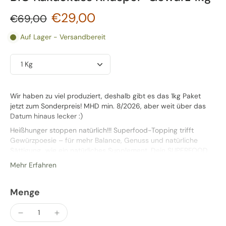
€29,00
€69,00
Auf Lager - Versandbereit
Wir haben zu viel produziert, deshalb gibt es das 1kg Paket
jetzt zum Sonderpreis! MHD min. 8/2026, aber weit über das
Datum hinaus lecker :)
Heißhunger stoppen natürlich!!!
Superfood-Topping trifft
Gewürzpoesie – für mehr Balance, Genuss und natürliche
Sättigung...wie ein natürliches Supplement.
Dein SUPERFOOD
aus über 20 natürlichen Superfoods! Einzigartige
Mehr Erfahren
Zusammensetzung aus hochwertigsten Gewürzen,
proteinreichen Crispies und wertvollen Antioxidantien,
Flavonoiden und Bitterstoffen dank Blüten und
Menge
Pflanzenextrakten.
ALLE SUPERFOODS IN EINEM:
Rohkakao, Kakaonibs,
Kokoschips, Cashewkerne, Sesam, Zimt, Himbeeren, Quinoa,