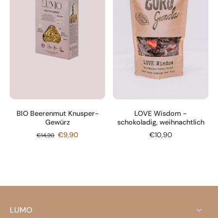
BIO Beerenmut Knusper-
LOVE Wisdom -
Gewürz
schokoladig, weihnachtlich
€9,90
€10,90
€14,90
LUMO