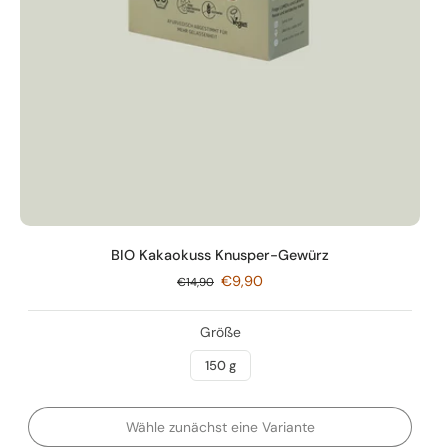
Für Menschen, die verstanden haben, dass Essen Erinnerung
ist.
Für dich.
„Du gibst dir Liebe – nicht einfach nur ein Topping.“
...weil du Liebe bist.
BIO Kakaokuss Knusper-Gewürz
€9,90
€14,90
Größe
150 g
Wähle zunächst eine Variante