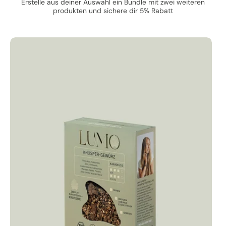
Häufig
Erstelle aus deiner Auswahl ein Bundle mit zwei weiteren
unterstützt beim Abnehmen auf natürliche Weise
produkten und sichere dir 5% Rabatt
hilft bei Heißhunger, emotionalem Essen und Unruhe
mit ayurvedischen Gewürzen, die das Verdauungsfeuer
anregen
liebevoll entwickelt und in nachhaltiger 150 g Verpackung
abgefüllt
Anwendung:
Ein bis zwei Esslöffel über dein Porridge, Müsli, Smoothie Bowl
oder Naturjoghurt geben. Auch perfekt zum Backen, Verfeinern
oder für kreative Soulfood-Momente.
KEYWORDS FÜR DICH: pflanzenbasiert, proteinreich, clean-
label, funktionelles Lebensmittel,
Heißhungerregulation,
High-Protein, Instagram-taugliches Essen,
Superfood–
Topping, gesundes Gewürz, Proteinquelle, Morgenroutine,
Abendroutine, Frühstückshighlight, Topping, glutenfrei,
vegan, bio, ohne raffinierten Zucker, 100% natürlich aus den
gesündesten Rohstoffen gewonnen, lebendige Nahrung.
Für wen ist Kakaokuss gemacht?
Für alle, die mehr wollen als ein Topping.
Für Frauen, die sich nähren wollen...nicht nur satt essen.