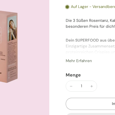
Auf Lager - Versandber
Die 3 Süßen Rosentanz, K
besonderen Preis für dich!
Dein SUPERFOOD aus über
Einzigartige Zusammenset
proteinreichen Crispies un
Bitterstoffen – gebündelt 
Mehr Erfahren
Heißhunger stoppen – nat
Superfood-Topping trifft 
Menge
Sättigung… wie ein natürl
MIT NUR EINEM LÖFFEL:
Stille deinen Hunger. Nähre 
ayurvedisch… voller Liebe.
I
Eine liebevoll fruchtige, 
bioaktiven Pflanzen und Ge